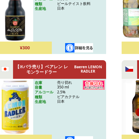
ビールテイスト飲料
種類
日本
生産地
¥300
【※バラ売り】ベアレン レ
Baeren LEMON
RADLER
モンラードラー
売り切れ
在庫
350 ml
容量
2.5%
アルコール
ビアカクテル
種類
日本
生産地