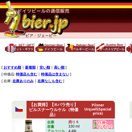
[
おすすめ順
|
新着順
|
安い順
|
高い順
]
[ 特価品:
特価品も含む
|
特価品は含まない
]
[ 在庫:
在庫ありのみ
|
在庫なしも含む
]
【お買得】【※バラ売り】
Pilsner
ピルスナーウルケル（特価
Urquell(Special
price)
品）
残り 6
在庫
330 ml
容量
4.4%
アルコール