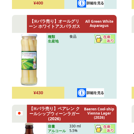
¥400
【※バラ売り】オールグリ
All Green White
Asparagus
ーン ホワイトアスパラガス
食品
種類
生産地
¥430
【※バラ売り】ベアレン ク
Baeren Cool-ship
ールシップウィーンラガー
Vienna Lager
(2026)
(2026)
330 ml
容量
5.5%
アルコール