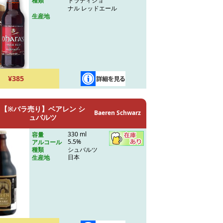
トラディショ
種類
ナル レッドエール
生産地
¥385
【※バラ売り】ベアレン シ
Baeren Schwarz
ュバルツ
330 ml
容量
5.5%
アルコール
シュバルツ
種類
日本
生産地