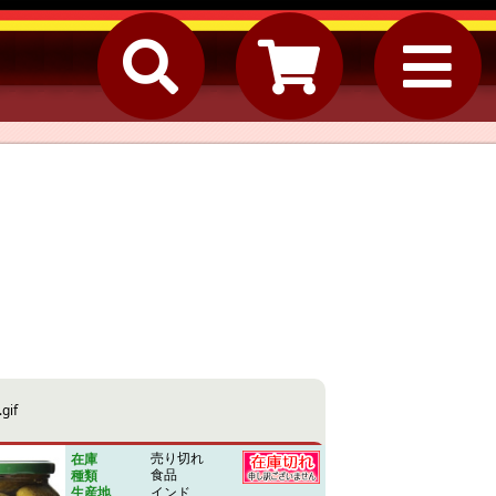
【※バラ売り】オールグリ
All Green
売り切れ
在庫
ーン コルニッション ピク
Cornichon
食品
種類
Pickles
インド
ルス
生産地