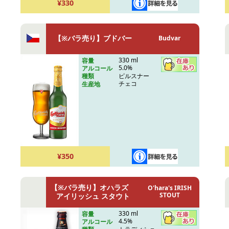
¥330
【※バラ売り】ブドバー
Budvar
330 ml
容量
5.0%
アルコール
ピルスナー
種類
チェコ
生産地
¥350
【※バラ売り】オハラズ
O'hara's IRISH
STOUT
アイリッシュ スタウト
330 ml
容量
4.5%
アルコール