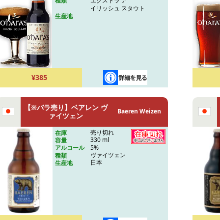
エクストラ ア
種類
イリッシュ スタウト
生産地
¥385
【※バラ売り】ベアレン ヴ
Baeren Weizen
ァイツェン
売り切れ
在庫
330 ml
容量
5%
アルコール
ヴァイツェン
種類
日本
生産地