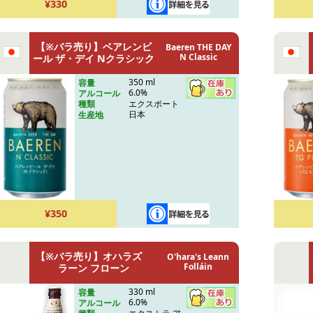
¥330
【※バラ売り】ベアレンビ
Baeren THE DAY
N Classic
ール ザ・デイ Nクラシック
350 ml
容量
6.0%
アルコール
エクスポート
種類
日本
生産地
¥350
【※バラ売り】オハラズ
O'hara's Leann
Folláin
ラーン フローン
330 ml
容量
6.0%
アルコール