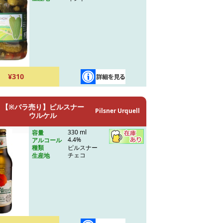
¥310
【※バラ売り】ピルスナー
Pilsner Urquell
ウルケル
330 ml
容量
4.4%
アルコール
ピルスナー
種類
チェコ
生産地