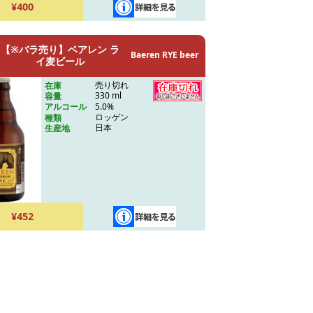
¥400
【※バラ売り】ベアレン ラ
Baeren RYE beer
イ麦ビール
売り切れ
在庫
330 ml
容量
5.0%
アルコール
ロッゲン
種類
日本
生産地
¥452