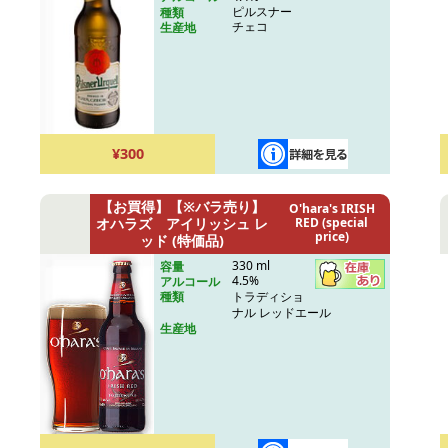
ピルスナー
種類
チェコ
生産地
¥300
【お買得】【※バラ売り】
O'hara's IRISH
オハラズ アイリッシュ レ
RED (special
price)
ッド (特価品)
330 ml
容量
4.5%
アルコール
トラディショ
種類
ナル レッドエール
生産地