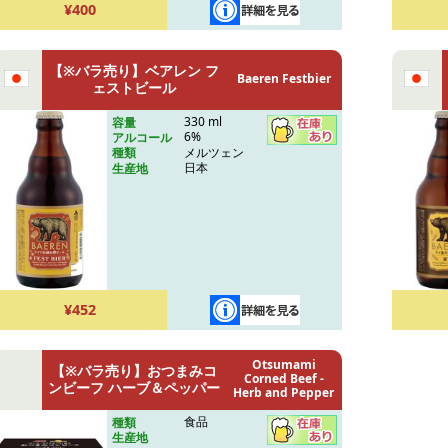
¥400
【※バラ売り】ベアレン フ
Baeren Festbier
ェストビール
330 ml
容量
6%
アルコール
メルツェン
種類
日本
生産地
¥452
Otsumami
【※バラ売り】おつまみコ
Corned Beef -
ンビーフ ハーブ＆ペッパー
Herb and Pepper
食品
種類
生産地