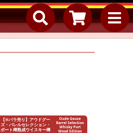
Oude Geuze
【※バラ売り】アウドグー
Barrel Selection
ズ・バレルセレクション・
Whisky Port
ポート樽熟成ウイスキー樽
Wood Edition