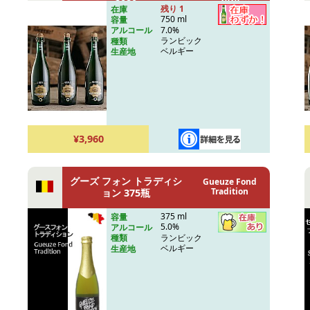
2020
残り 1
在庫
750 ml
容量
7.0%
アルコール
ランビック
種類
ベルギー
生産地
¥3,960
グーズ フォン トラディシ
Gueuze Fond
Tradition
ョン 375瓶
375 ml
容量
5.0%
アルコール
ランビック
種類
ベルギー
生産地