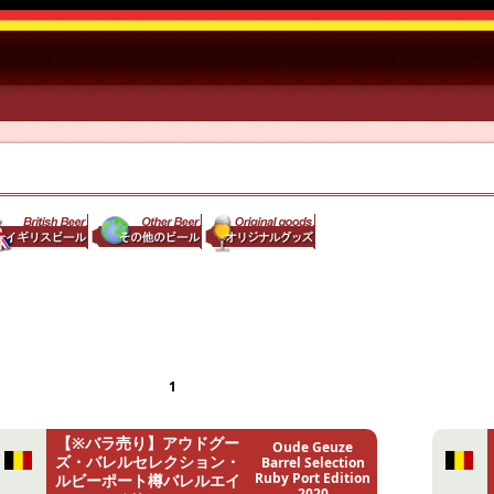
1
【※バラ売り】アウドグー
Oude Geuze
ズ・バレルセレクション・
Barrel Selection
Ruby Port Edition
ルビーポート樽バレルエイ
2020