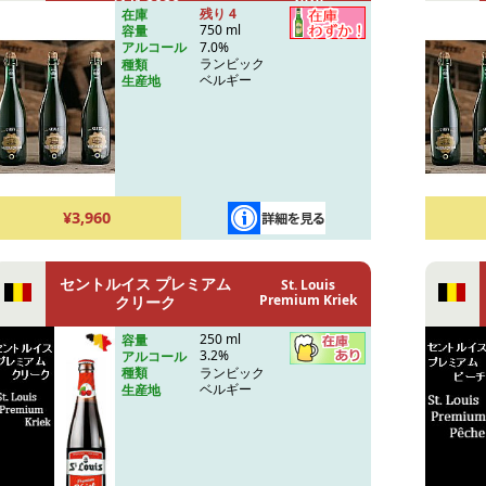
ジド 2020
残り 4
在庫
750 ml
容量
7.0%
アルコール
ランビック
種類
ベルギー
生産地
¥3,960
セントルイス プレミアム
St. Louis
Premium Kriek
クリーク
250 ml
容量
3.2%
アルコール
ランビック
種類
ベルギー
生産地