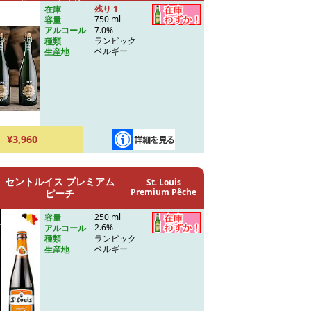
バレルエイジド 2020
2020
残り 1
在庫
750 ml
容量
7.0%
アルコール
ランビック
種類
ベルギー
生産地
¥3,960
セントルイス プレミアム
St. Louis
Premium Pêche
ピーチ
250 ml
容量
2.6%
アルコール
ランビック
種類
ベルギー
生産地