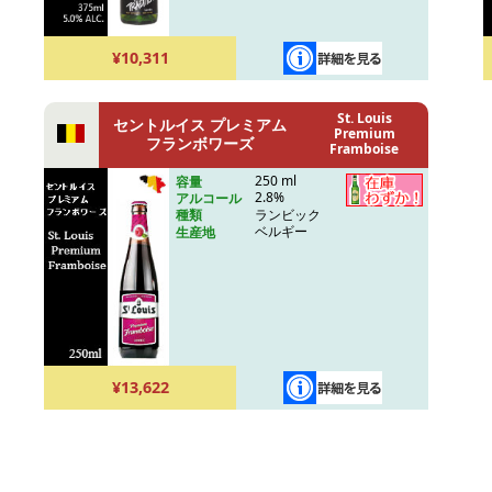
¥10,311
St. Louis
セントルイス プレミアム
Premium
フランボワーズ
Framboise
250 ml
容量
2.8%
アルコール
ランビック
種類
ベルギー
生産地
¥13,622