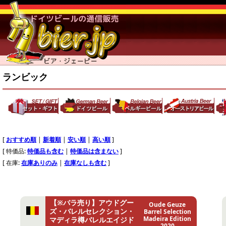
ランビック
[
おすすめ順
|
新着順
|
安い順
|
高い順
]
[ 特価品:
特価品も含む
|
特価品は含まない
]
[ 在庫:
在庫ありのみ
|
在庫なしも含む
]
【※バラ売り】アウドグー
Oude Geuze
ズ・バレルセレクション・
Barrel Selection
Madeira Edition
マディラ樽バレルエイジド
2020