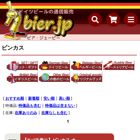
ピンカス
[
おすすめ順
|
新着順
|
安い順
|
高い順
]
[ 特価品:
特価品も含む
|
特価品は含まない
]
[ 在庫:
在庫ありのみ
|
在庫なしも含む
]
1
【※バラ売り】ピンカス オ