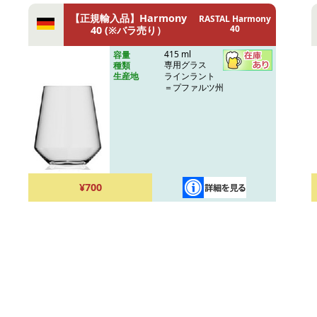
【正規輸入品】Harmony
RASTAL Harmony
40
40 (※バラ売り）
415 ml
容量
専用グラス
種類
ラインラント
生産地
＝プファルツ州
¥700