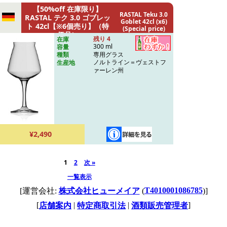
【50%off 在庫限り】
RASTAL Teku 3.0
RASTAL テク 3.0 ゴブレッ
Goblet 42cl (x6)
ト 42cl【※6個売り】（特
(Special price)
価品）
残り 4
在庫
300 ml
容量
専用グラス
種類
ノルトライン＝ヴェストフ
生産地
ァーレン州
¥2,490
1
2
次 »
一覧表示
T4010001086785
[運営会社:
株式会社ヒューメイア
(
)]
[
|
|
]
店舗案内
特定商取引法
酒類販売管理者