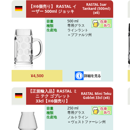
RASTAL Isar
【※6個売り】 RASTAL イ
Tankard (500ml)
ーザー 500ml ジョッキ
(x6)
500 ml
容量
専用グラス
種類
ラインラント
生産地
＝プファルツ州
¥4,500
【正規輸入品】RASTAL ミ
RASTAL Mini Teku
ニ テク ゴブレット
Goblet 33cl (x6)
33cl【※6個売り】
250 ml
容量
専用グラス
種類
ノルトライン
生産地
＝ヴェストファーレン州