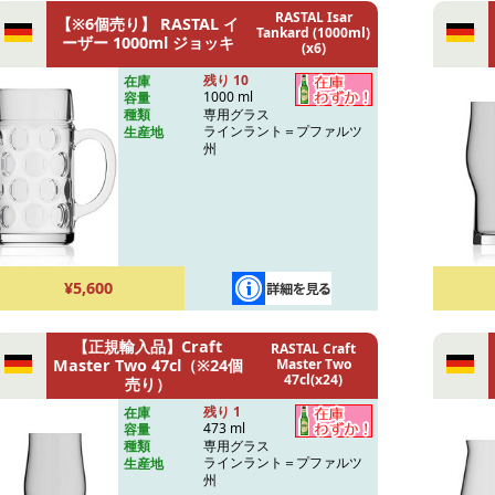
RASTAL Isar
【※6個売り】 RASTAL イ
Tankard (1000ml)
ーザー 1000ml ジョッキ
(x6)
残り 10
在庫
1000 ml
容量
専用グラス
種類
ラインラント＝プファルツ
生産地
州
¥5,600
【正規輸入品】Craft
RASTAL Craft
Master Two 47cl（※24個
Master Two
47cl(x24)
売り）
残り 1
在庫
473 ml
容量
専用グラス
種類
ラインラント＝プファルツ
生産地
州