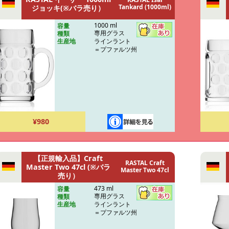
Tankard (1000ml)
ジョッキ(※バラ売り）
1000 ml
容量
専用グラス
種類
ラインラント
生産地
＝プファルツ州
¥980
【正規輸入品】Craft
RASTAL Craft
Master Two 47cl (※バラ
Master Two 47cl
売り）
473 ml
容量
専用グラス
種類
ラインラント
生産地
＝プファルツ州