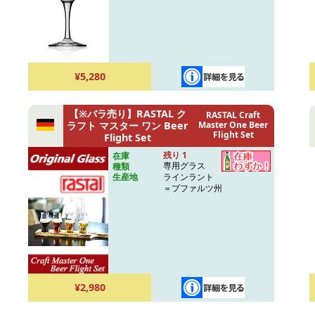
¥5,280
【※バラ売り】RASTAL ク
RASTAL Craft
ラフト マスター ワン Beer
Master One Beer
Flight Set
Flight Set
残り 1
在庫
専用グラス
種類
ラインラント
生産地
＝プファルツ州
¥2,980