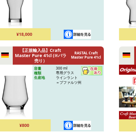
¥18,000
【正規輸入品】Craft
RASTAL Craft
Master Pure 41cl (※バラ
Master Pure 41cl
売り）
300 ml
容量
専用グラス
種類
ラインラント
生産地
＝プファルツ州
¥800