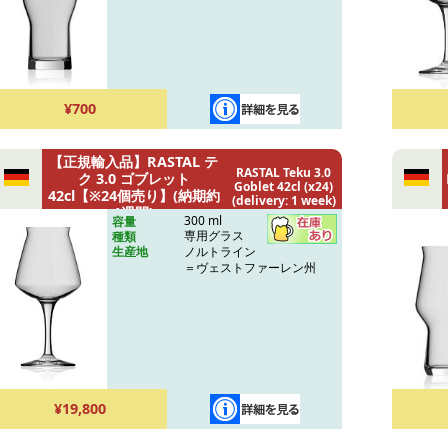
¥700
【正規輸入品】RASTAL テ
RASTAL Teku 3.0
ク 3.0 ゴブレット
Goblet 42cl (x24)
42cl【※24個売り】(納期約
(delivery: 1 week)
1週間)
300 ml
容量
専用グラス
種類
ノルトライン
生産地
＝ヴェストファーレン州
¥19,800