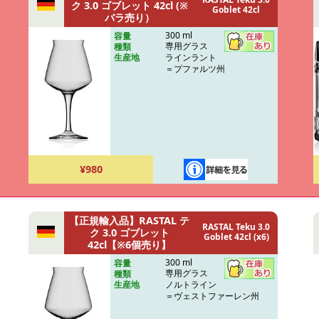
ク 3.0 ゴブレット 42cl (※
Goblet 42cl
バラ売り）
300 ml
容量
専用グラス
種類
ラインラント
生産地
＝プファルツ州
¥980
【正規輸入品】RASTAL テ
RASTAL Teku 3.0
ク 3.0 ゴブレット
Goblet 42cl (x6)
42cl【※6個売り】
300 ml
容量
専用グラス
種類
ノルトライン
生産地
＝ヴェストファーレン州