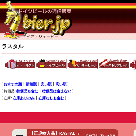
ラスタル
[
おすすめ順
|
新着順
|
安い順
|
高い順
]
[ 特価品:
特価品も含む
|
特価品は含まない
]
[ 在庫:
在庫ありのみ
|
在庫なしも含む
]
【正規輸入品】RASTAL テ
RASTAL Teku 3.0