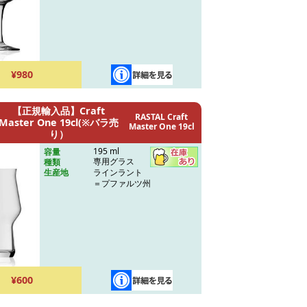
¥980
【正規輸入品】Craft
RASTAL Craft
Master One 19cl(※バラ売
Master One 19cl
り）
195 ml
容量
専用グラス
種類
ラインラント
生産地
＝プファルツ州
¥600