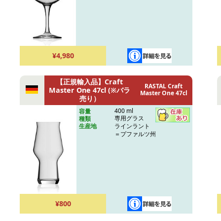
¥4,980
【正規輸入品】Craft
RASTAL Craft
Master One 47cl (※バラ
Master One 47cl
売り）
400 ml
容量
専用グラス
種類
ラインラント
生産地
＝プファルツ州
¥800