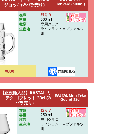
Tankard (500ml)
ジョッキ(※バラ売り）
残り 9
在庫
500 ml
容量
専用グラス
種類
ラインラント＝プファルツ
生産地
州
¥800
【正規輸入品】RASTAL ミ
RASTAL Mini Teku
ニ テク ゴブレット 33cl (※
Goblet 33cl
バラ売り）
残り 7
在庫
250 ml
容量
専用グラス
種類
ラインラント＝プファルツ
生産地
州