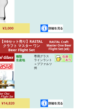
¥3,000
【※6セット売り】RASTAL
RASTAL Craft
クラフト マスター ワン
Master One Beer
Flight Set (x6)
Beer Flight Set
専用グラス
種類
ラインラント
生産地
＝プファルツ
州
¥14,820