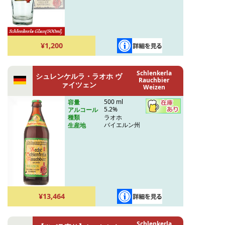
¥1,200
Schlenkerla
シュレンケルラ・ラオホ ヴ
Rauchbier
ァイツェン
Weizen
500 ml
容量
5.2%
アルコール
ラオホ
種類
バイエルン州
生産地
¥13,464
Schlenkerla