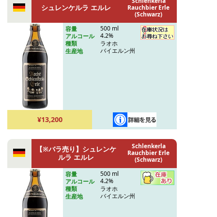
Schlenkerla
シュレンケルラ エルレ
Rauchbier Erle
(Schwarz)
500 ml
容量
4.2%
アルコール
ラオホ
種類
バイエルン州
生産地
¥13,200
Schlenkerla
【※バラ売り】シュレンケ
Rauchbier Erle
ルラ エルレ
(Schwarz)
500 ml
容量
4.2%
アルコール
ラオホ
種類
バイエルン州
生産地