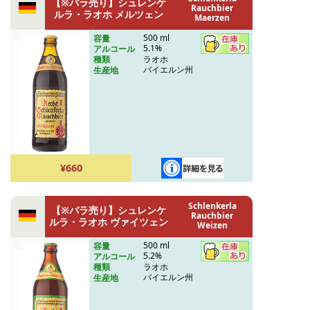
【※バラ売り】シュレンケ
Rauchbier
ルラ・ラオホ メルツェン
Maerzen
500 ml
容量
5.1%
アルコール
ラオホ
種類
バイエルン州
生産地
¥660
Schlenkerla
【※バラ売り】シュレンケ
Rauchbier
ルラ・ラオホ ヴァイツェン
Weizen
500 ml
容量
5.2%
アルコール
ラオホ
種類
バイエルン州
生産地