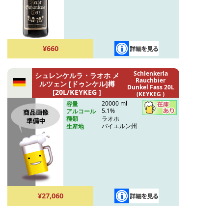
¥660
Schlenkerla
シュレンケルラ・ラオホ メ
Rauchbier
ルツェン [ドゥンケル]樽
Dunkel Fass 20L
[20L/KEYKEG ]
(KEYKEG )
20000 ml
容量
5.1%
アルコール
ラオホ
種類
バイエルン州
生産地
¥27,060