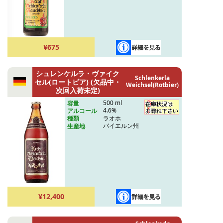
¥675
シュレンケルラ・ヴァイク
Schlenkerla
セル(ロートビア) (欠品中・
Weichsel(Rotbier)
次回入荷未定)
500 ml
容量
4.6%
アルコール
ラオホ
種類
バイエルン州
生産地
¥12,400