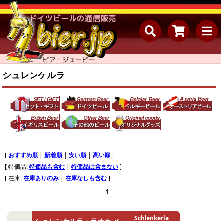
シュレンケルラ
[
おすすめ順
|
新着順
|
安い順
|
高い順
]
[ 特価品:
特価品も含む
|
特価品は含まない
]
[ 在庫:
在庫ありのみ
|
在庫なしも含む
]
1
Schlenkerla
シュレンケルラ・ラオホ メ