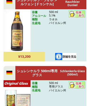
Rauchbier
ルツェン [ドゥンケル]
Dunkel
500 ml
容量
5.1%
アルコール
ラオホ
種類
バイエルン州
生産地
¥13,200
シュレンケルラ 500ml専用
Schlenkerla Glass
(500ml)
グラス
500 ml
容量
専用グラス
種類
バイエルン州
生産地