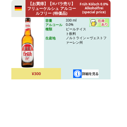
【お買得】【※バラ売り】
Früh Kölsch 0.0%
フリューケルシュ アルコー
Alkoholfrei
(special price)
ルフリー (特価品)
330 ml
容量
0.0%
アルコール
ビールテイス
種類
ト飲料
ノルトライン＝ヴェストフ
生産地
ァーレン州
¥300