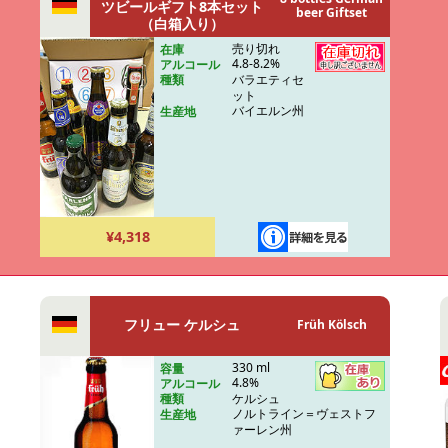
ツビールギフト8本セット
beer Giftset
（白箱入り）
売り切れ
在庫
4.8-8.2%
アルコール
バラエティセ
種類
ット
バイエルン州
生産地
¥4,318
フリュー ケルシュ
Früh Kölsch
330 ml
容量
4.8%
アルコール
ケルシュ
種類
ノルトライン＝ヴェストフ
生産地
ァーレン州