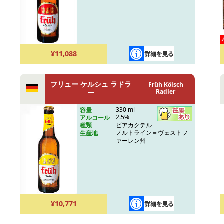
¥11,088
フリュー ケルシュ ラドラ
Früh Kölsch
Radler
ー
330 ml
容量
2.5%
アルコール
ビアカクテル
種類
ノルトライン＝ヴェストフ
生産地
ァーレン州
¥10,771