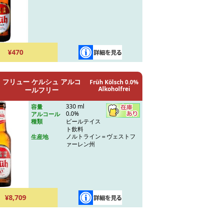
¥470
フリュー ケルシュ アルコ
Früh Kölsch 0.0%
Alkoholfrei
ールフリー
330 ml
容量
0.0%
アルコール
ビールテイス
種類
ト飲料
ノルトライン＝ヴェストフ
生産地
ァーレン州
¥8,709