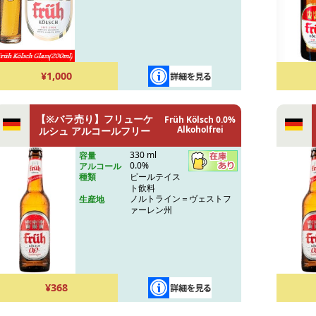
¥1,000
【※バラ売り】フリューケ
Früh Kölsch 0.0%
Alkoholfrei
ルシュ アルコールフリー
330 ml
容量
0.0%
アルコール
ビールテイス
種類
ト飲料
ノルトライン＝ヴェストフ
生産地
ァーレン州
¥368