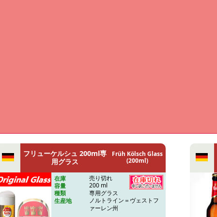
フリューケルシュ 200ml専
Früh Kölsch Glass
(200ml)
用グラス
売り切れ
在庫
200 ml
容量
専用グラス
種類
ノルトライン＝ヴェストフ
生産地
ァーレン州