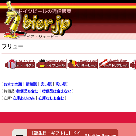
フリュー
[
おすすめ順
|
新着順
|
安い順
|
高い順
]
[ 特価品:
特価品も含む
|
特価品は含まない
]
[ 在庫:
在庫ありのみ
|
在庫なしも含む
]
【誕生日・ギフトに】ドイ
8 bottles German