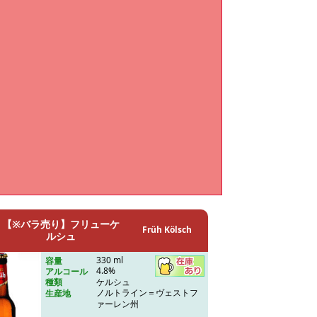
【※バラ売り】フリューケ
Früh Kölsch
ルシュ
330 ml
容量
4.8%
アルコール
ケルシュ
種類
ノルトライン＝ヴェストフ
生産地
ァーレン州