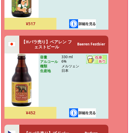
¥517
【※バラ売り】ベアレン フ
Baeren Festbier
ェストビール
330 ml
容量
6%
アルコール
メルツェン
種類
日本
生産地
¥452