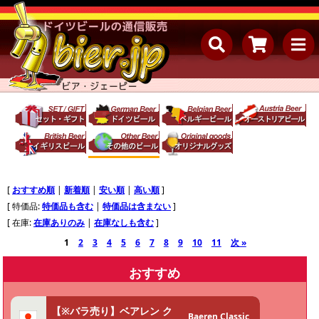
[
おすすめ順
|
新着順
|
安い順
|
高い順
]
[ 特価品:
特価品も含む
|
特価品は含まない
]
[ 在庫:
在庫ありのみ
|
在庫なしも含む
]
1
2
3
4
5
6
7
8
9
10
11
次 »
おすすめ
【※バラ売り】ベアレン ク
Baeren Classic