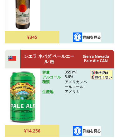
¥345
シエラ ネバダ ペールエー
Sierra Nevada
Pale Ale CAN
ル 缶
355 ml
容量
5.6%
アルコール
アメリカンペ
種類
ールエール
アメリカ
生産地
¥14,256