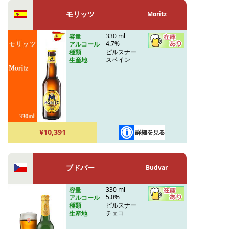
モリッツ
Moritz
330 ml
容量
4.7%
アルコール
ピルスナー
種類
スペイン
生産地
¥10,391
ブドバー
Budvar
330 ml
容量
5.0%
アルコール
ピルスナー
種類
チェコ
生産地