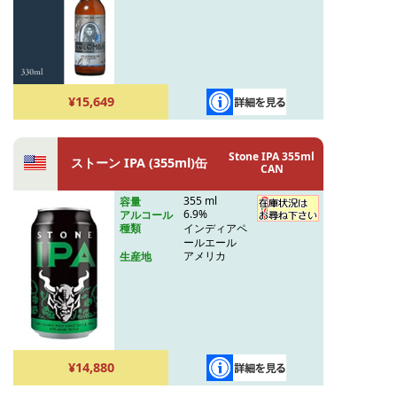
¥15,649
Stone IPA 355ml
ストーン IPA (355ml)缶
CAN
355 ml
容量
6.9%
アルコール
インディアペ
種類
ールエール
アメリカ
生産地
¥14,880