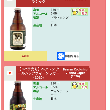
ラシック
330 ml
容量
6.0%
アルコール
ドルトムンダ
種類
ー
日本
生産地
¥400
【※バラ売り】ベアレン ク
Baeren Cool-ship
ールシップウィーンラガー
Vienna Lager
(2026)
(2026)
330 ml
容量
5.5%
アルコール
ウィンナーラ
種類
ガー
日本
生産地