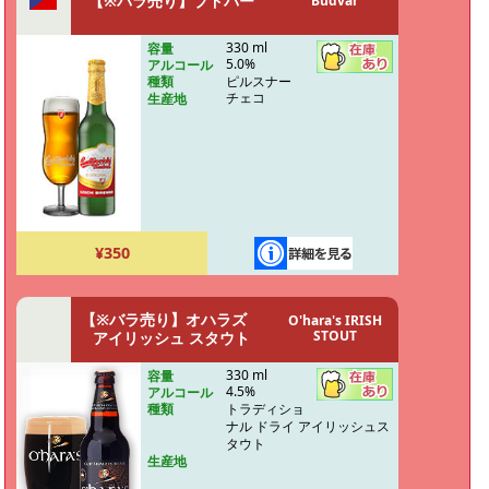
【※バラ売り】ブドバー
Budvar
330 ml
容量
5.0%
アルコール
ピルスナー
種類
チェコ
生産地
¥350
【※バラ売り】オハラズ
O'hara's IRISH
STOUT
アイリッシュ スタウト
330 ml
容量
4.5%
アルコール
トラディショ
種類
ナル ドライ アイリッシュス
タウト
生産地