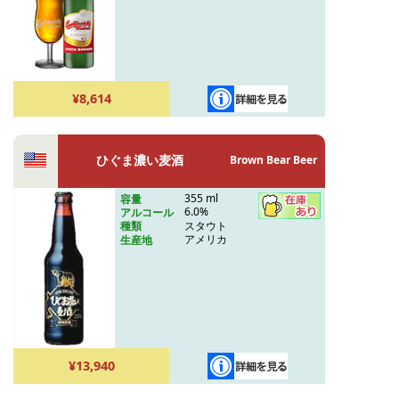
¥8,614
ひぐま濃い麦酒
Brown Bear Beer
355 ml
容量
6.0%
アルコール
スタウト
種類
アメリカ
生産地
¥13,940