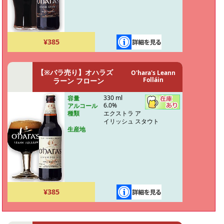
¥385
【※バラ売り】オハラズ
O'hara's Leann
Folláin
ラーン フローン
330 ml
容量
6.0%
アルコール
エクストラ ア
種類
イリッシュ スタウト
生産地
¥385