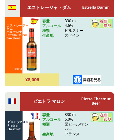
エストレージャ・ダム
Estrella Damm
330 ml
容量
4.6%
アルコール
ピルスナー
種類
スペイン
生産地
¥8,006
Pietra Chestnut
ピエトラ マロン
Beer
330 ml
容量
6.0%
アルコール
栗ビール/アン
種類
バー
フランス
生産地