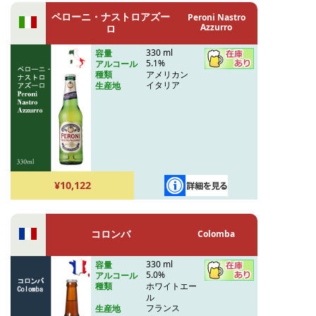
ペローニ・ナストロアズー
Peroni Nastro
Azzurro
ロ
330 ml
容量
5.1%
アルコール
アメリカン
種類
イタリア
生産地
¥10,122
コロンバ
Colomba
330 ml
容量
5.0%
アルコール
ホワイトエー
種類
ル
フランス
生産地