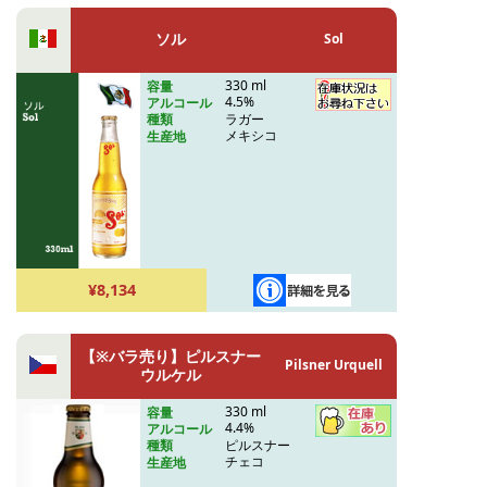
ソル
Sol
330 ml
容量
4.5%
アルコール
ラガー
種類
メキシコ
生産地
¥8,134
【※バラ売り】ピルスナー
Pilsner Urquell
ウルケル
330 ml
容量
4.4%
アルコール
ピルスナー
種類
チェコ
生産地