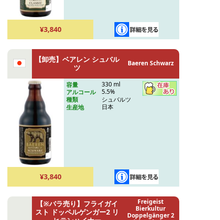
¥3,840
【卸売】ベアレン シュバル
Baeren Schwarz
ツ
330 ml
容量
5.5%
アルコール
シュバルツ
種類
日本
生産地
¥3,840
Freigeist
【※バラ売り】フライガイ
Bierkultur
スト ドッペルゲンガー2 リ
Doppelgänger 2