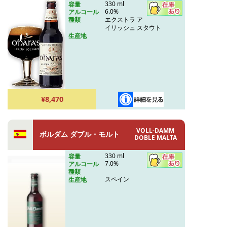
330 ml
容量
6.0%
アルコール
エクストラ ア
種類
イリッシュ スタウト
生産地
¥8,470
VOLL-DAMM
ボルダム ダブル・モルト
DOBLE MALTA
330 ml
容量
7.0%
アルコール
種類
スペイン
生産地