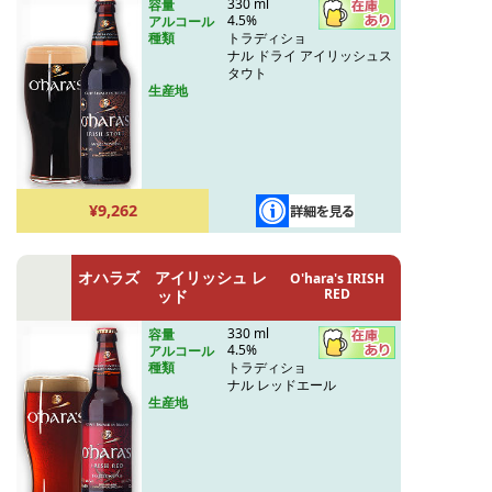
330 ml
容量
4.5%
アルコール
トラディショ
種類
ナル ドライ アイリッシュス
タウト
生産地
¥9,262
オハラズ アイリッシュ レ
O'hara's IRISH
RED
ッド
330 ml
容量
4.5%
アルコール
トラディショ
種類
ナル レッドエール
生産地