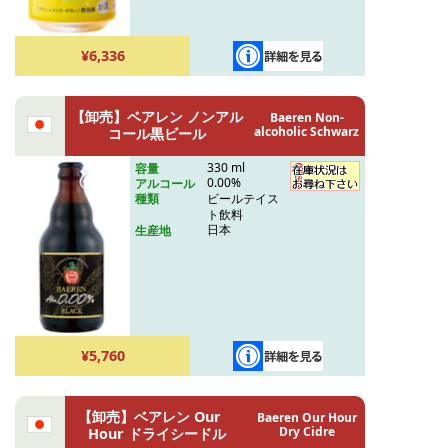
¥6,336
【卸売】ベアレン ノンアル
Baeren Non-
alcoholic Schwarz
コール黒ビール
330 ml
容量
0.00%
アルコール
ビールテイス
種類
ト飲料
日本
生産地
¥5,760
【卸売】ベアレン Our
Baeren Our Hour
Dry Cidre
Hour ドライシードル