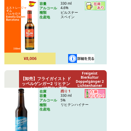
330 ml
容量
4.6%
アルコール
ピルスナー
種類
スペイン
生産地
¥8,006
Freigeist
Bierkultur
【卸売】フライガイスト ド
Doppelgänger 2
ッペルゲンガー2 リヒテン
Lichtenhainer
ハイナー (納期約1週間)
(wholesale /
残り 1
在庫
delivery: 1 week)
330 ml
容量
5%
アルコール
リヒテンハイナー
種類
生産地