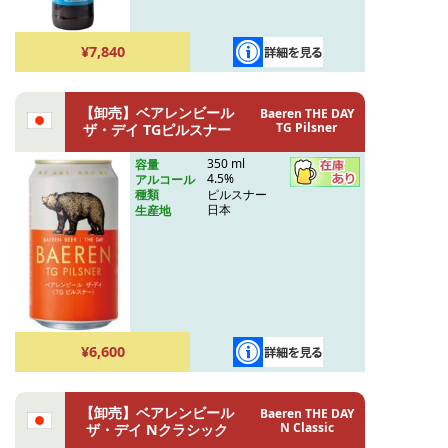
¥7,840
【卸売】ベアレンビール
Baeren THE DAY
TG Pilsner
ザ・デイ TGピルスナー
350 ml
容量
4.5%
アルコール
ピルスナー
種類
日本
生産地
¥6,600
【卸売】ベアレンビール
Baeren THE DAY
N Classic
ザ・デイ Nクラシック