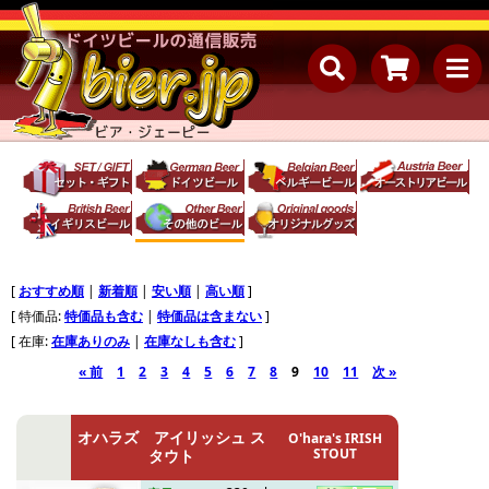
[
おすすめ順
|
新着順
|
安い順
|
高い順
]
[ 特価品:
特価品も含む
|
特価品は含まない
]
[ 在庫:
在庫ありのみ
|
在庫なしも含む
]
« 前
1
2
3
4
5
6
7
8
9
10
11
次 »
オハラズ アイリッシュ ス
O'hara's IRISH
STOUT
タウト