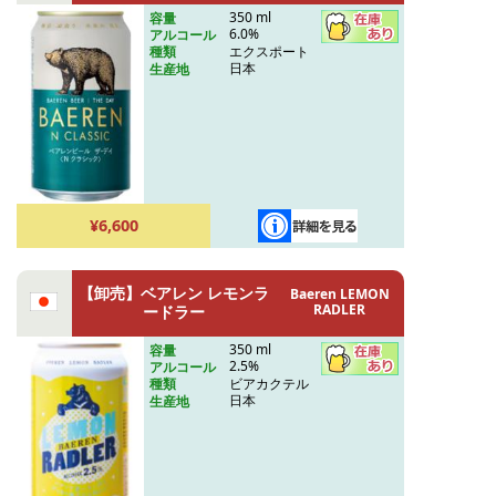
350 ml
容量
6.0%
アルコール
エクスポート
種類
日本
生産地
¥6,600
【卸売】ベアレン レモンラ
Baeren LEMON
RADLER
ードラー
350 ml
容量
2.5%
アルコール
ビアカクテル
種類
日本
生産地