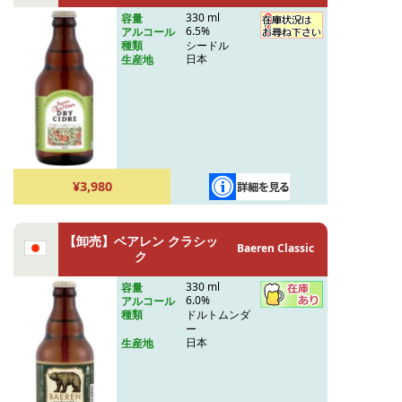
330 ml
容量
6.5%
アルコール
シードル
種類
日本
生産地
¥3,980
【卸売】ベアレン クラシッ
Baeren Classic
ク
330 ml
容量
6.0%
アルコール
ドルトムンダ
種類
ー
日本
生産地