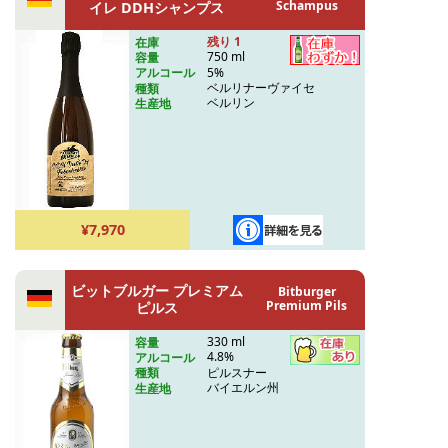
Schampus
イレ DDHシャンプス
残り 1
在庫
750 ml
容量
5%
アルコール
ベルリナーヴァイセ
種類
ベルリン
生産地
¥7,970
ビットブルガー プレミアム
Bitburger
Premium Pils
ピルス
330 ml
容量
4.8%
アルコール
ピルスナー
種類
バイエルン州
生産地