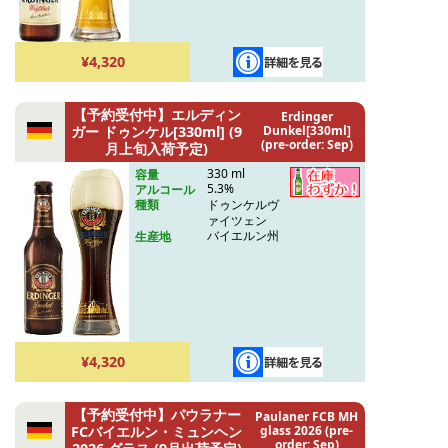
¥4,320
【予約受付中】エルディン
Erdinger
ガー ドゥンケル[330ml] (9
Dunkel[330ml]
(pre-order: Sep)
月上旬入荷予定)
330 ml
容量
5.3%
アルコール
ドゥンケルヴ
種類
ァイツェン
バイエルン州
生産地
¥4,320
【予約受付中】パウラナー
Paulaner FCB MH
FCバイエルン・ミュンヘン
glass 2026 (pre-
order: Sep)