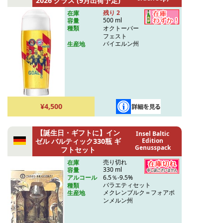
2026 グラス (9月出荷予定)
残り 2
在庫
500 ml
容量
オクトーバー
種類
フェスト
バイエルン州
生産地
¥4,500
【誕生日・ギフトに】イン
Insel Baltic
ゼル バルティック330瓶 ギ
Edition
Genusspack
フトセット
売り切れ
在庫
330 ml
容量
6.5％-9.5%
アルコール
バラエティセット
種類
メクレンブルク＝フォアポ
生産地
ンメルン州