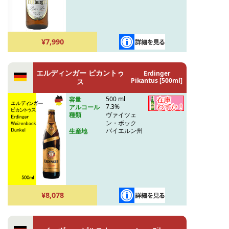
¥7,990
エルディンガー ピカントゥ
Erdinger
Pikantus [500ml]
ス
500 ml
容量
7.3%
アルコール
ヴァイツェ
種類
ン・ボック
バイエルン州
生産地
¥8,078