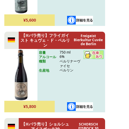
¥5,600
【※バラ売り】フライガイ
Freigeist
スト キュヴェ・ド・ベルリ
Bierkultur Cuvée
de Berlin
ン
750 ml
容量
6%
アルコール
ベルリナーヴ
種類
ァイセ
ベルリン
生産地
¥5,800
【※バラ売り】ショルシュ
SCHORSCH
EISBOCK 30
アイスボック30