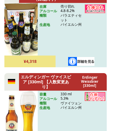
売り切れ
在庫
4.8-8.2%
アルコール
バラエティセ
種類
ット
バイエルン州
生産地
¥4,318
エルディンガー ヴァイスビ
Erdinger
ア [330ml] 【入数変更あ
Weissbier
[330ml]
り】
330 ml
容量
5.3%
アルコール
ヴァイツェン
種類
バイエルン州
生産地