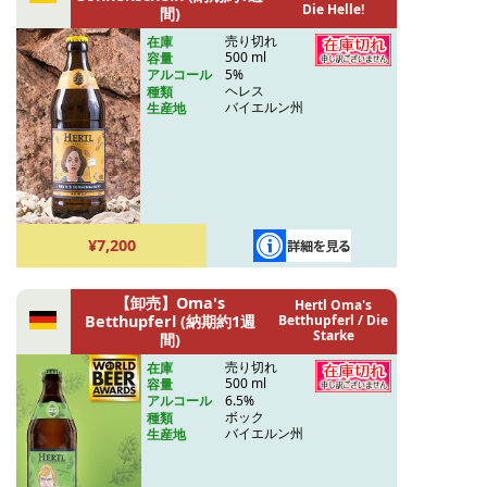
Die Helle!
間)
売り切れ
在庫
500 ml
容量
5%
アルコール
ヘレス
種類
バイエルン州
生産地
¥7,200
【卸売】Oma's
Hertl Oma's
Betthupferl (納期約1週
Betthupferl / Die
Starke
間)
売り切れ
在庫
500 ml
容量
6.5%
アルコール
ボック
種類
バイエルン州
生産地