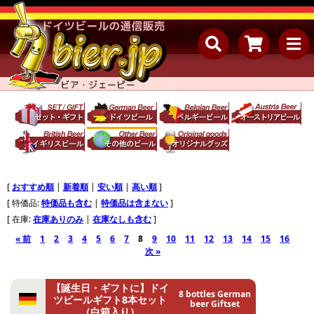
[
おすすめ順
|
新着順
|
安い順
|
高い順
]
[ 特価品:
特価品も含む
|
特価品は含まない
]
[ 在庫:
在庫ありのみ
|
在庫なしも含む
]
« 前
1
2
3
4
5
6
7
8
9
10
11
12
13
14
15
16
次 »
【誕生日・ギフトに】ドイ
8 bottles German
ツビールギフト8本セット
beer Giftset
（白箱入り）