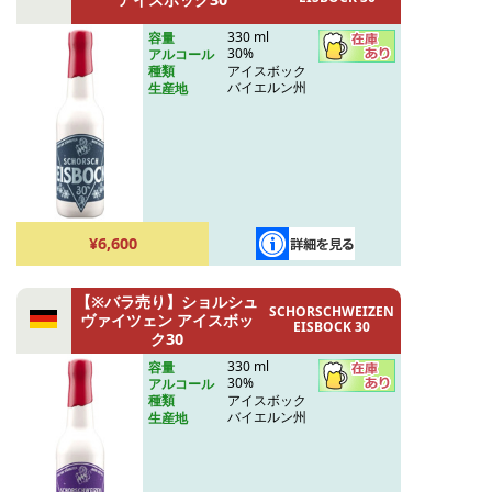
330 ml
容量
30%
アルコール
アイスボック
種類
バイエルン州
生産地
¥6,600
【※バラ売り】ショルシュ
SCHORSCHWEIZEN
ヴァイツェン アイスボッ
EISBOCK 30
ク30
330 ml
容量
30%
アルコール
アイスボック
種類
バイエルン州
生産地