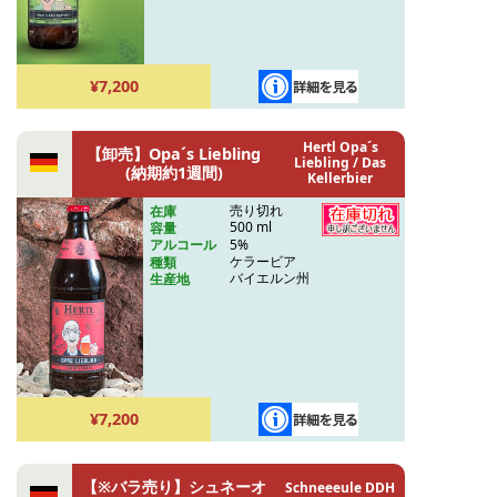
¥7,200
Hertl Opa´s
【卸売】Opa´s Liebling
Liebling / Das
(納期約1週間)
Kellerbier
売り切れ
在庫
500 ml
容量
5%
アルコール
ケラービア
種類
バイエルン州
生産地
¥7,200
【※バラ売り】シュネーオ
Schneeeule DDH