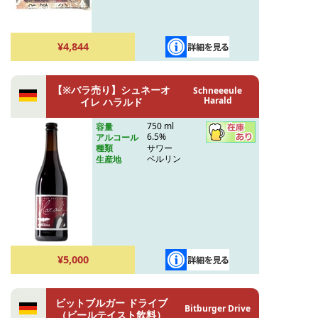
¥4,844
【※バラ売り】シュネーオ
Schneeeule
Harald
イレ ハラルド
750 ml
容量
6.5%
アルコール
サワー
種類
ベルリン
生産地
¥5,000
ビットブルガー ドライブ
Bitburger Drive
（ビールテイスト飲料）