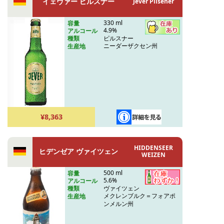
イェヴァー ピルスナー
Jever Pilsener
330 ml
容量
4.9%
アルコール
ピルスナー
種類
ニーダーザクセン州
生産地
¥8,363
HIDDENSEER
ヒデンゼア ヴァイツェン
WEIZEN
500 ml
容量
5.6%
アルコール
ヴァイツェン
種類
メクレンブルク＝フォアポ
生産地
ンメルン州