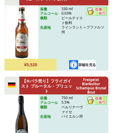
330 ml
容量
0.03%
アルコール
ビールテイス
種類
ト飲料
ラインラント＝プファルツ
生産地
州
¥5,520
Freigeist
【※バラ売り】フライガイ
Bierkultur
スト ブルータル・ブリュッ
Schampus Brutal
ト
Brut
750 ml
容量
5.5%
アルコール
ベルリナーヴ
種類
ァイセ
バイエルン州
生産地