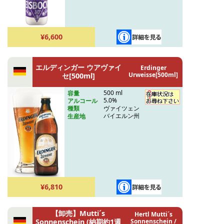
¥6,600
エルディンガー ウアヴァイ
Erdinger
Urweisse[500ml]
セ[500ml]
500 ml
容量
5.0%
アルコール
ヴァイツェン
種類
バイエルン州
生産地
¥6,810
【卸売】Mutti´s
Hertl Mutti´s
Sonnenschein (納期約1週
Sonnenschein /