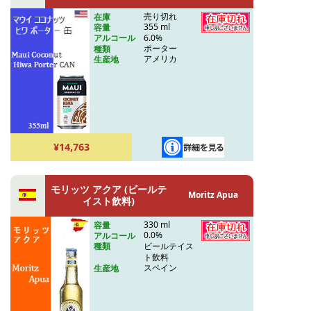
売り切れ
在庫
355 ml
容量
6.0%
アルコール
ポーター
種類
アメリカ
生産地
¥14,763
モリッツ アクア (ビールテ
Moritz Apua
イスト飲料)
330 ml
容量
0.0%
アルコール
ビールテイス
種類
ト飲料
スペイン
生産地