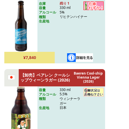
ハイナー (納期約1週間)
(wholesale /
残り 1
在庫
delivery: 1 week)
330 ml
容量
5%
アルコール
リヒテンハイナー
種類
生産地
¥7,840
Baeren Cool-ship
【卸売】ベアレン クールシ
Vienna Lager
ップウィーンラガー (2026)
(2026)
330 ml
容量
5.5%
アルコール
ウィンナーラ
種類
ガー
日本
生産地