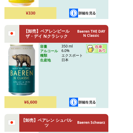
¥330
【卸売】ベアレンビール
Baeren THE DAY
N Classic
ザ・デイ Nクラシック
350 ml
容量
6.0%
アルコール
エクスポート
種類
日本
生産地
¥6,600
【卸売】ベアレン シュバル
Baeren Schwarz
ツ