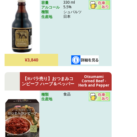
330 ml
容量
5.5%
アルコール
シュバルツ
種類
日本
生産地
¥3,840
Otsumami
【※バラ売り】おつまみコ
Corned Beef -
ンビーフ ハーブ＆ペッパー
Herb and Pepper
食品
種類
生産地