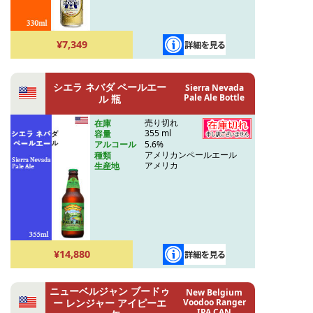
¥7,349
シエラ ネバダ ペールエー
Sierra Nevada
Pale Ale Bottle
ル 瓶
売り切れ
在庫
355 ml
容量
5.6%
アルコール
アメリカンペールエール
種類
アメリカ
生産地
¥14,880
ニューベルジャン ブードゥ
New Belgium
ー レンジャー アイピーエ
Voodoo Ranger
IPA CAN