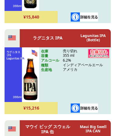
¥15,840
Lagunitas IPA
ラグニタス IPA
(Bottle)
売り切れ
在庫
355 ml
容量
6.2%
アルコール
インディアペールエール
種類
アメリカ
生産地
¥15,216
マウイ ビッグ スウェル
Maui Big Swell
IPA CAN
IPA 缶