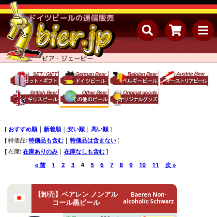
[
おすすめ順
|
新着順
|
安い順
|
高い順
]
[ 特価品:
特価品も含む
|
特価品は含まない
]
[ 在庫:
在庫ありのみ
|
在庫なしも含む
]
« 前
1
2
3
4
5
6
7
8
9
10
11
次 »
【卸売】ベアレン ノンアル
Baeren Non-
alcoholic Schwarz
コール黒ビール