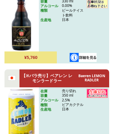
330 ml
容量
0.00%
アルコール
ビールテイス
種類
ト飲料
日本
生産地
¥5,760
【※バラ売り】ベアレン レ
Baeren LEMON
RADLER
モンラードラー
売り切れ
在庫
350 ml
容量
2.5%
アルコール
ビアカクテル
種類
日本
生産地