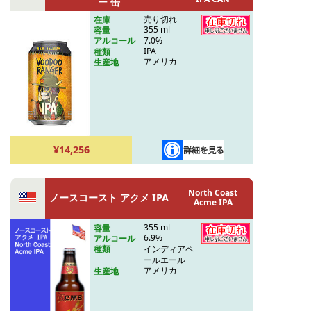
ー 缶
売り切れ
在庫
355 ml
容量
7.0%
アルコール
IPA
種類
アメリカ
生産地
¥14,256
North Coast
ノースコースト アクメ IPA
Acme IPA
355 ml
容量
6.9%
アルコール
インディアペ
種類
ールエール
アメリカ
生産地