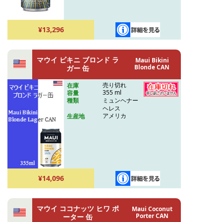
¥13,296
マウイ ビキニ ブロンド ラ
Maui Bikini
Blonde CAN
ガー 缶
売り切れ
在庫
355 ml
容量
ミュンヘナー
種類
ヘレス
アメリカ
生産地
¥14,096
マウイ ココナッツ ヒワ ポ
Maui Coconut
Porter CAN
ーター 缶