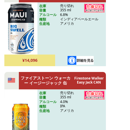
売り切れ
在庫
355 ml
容量
6.8%
アルコール
インディアペールエール
種類
アメリカ
生産地
¥14,096
ファイアストーン ウォーカ
Firestone Walker
Easy Jack CAN
ー イージージャック 缶
売り切れ
在庫
355 ml
容量
4.0%
アルコール
IPA
種類
アメリカ
生産地