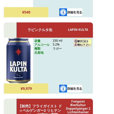
¥540
ラピンクルタ缶
LAPIN KULTA
330 ml
容量
5.2%
アルコール
ラガー
種類
生産地
¥9,979
Freigeist
Bierkultur
【卸売】フライガイスト ド
Doppelgänger 2
ッペルゲンガー2 リヒテン
Lichtenhainer