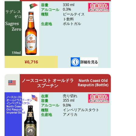
330 ml
容量
0.3%
アルコール
ビールテイス
種類
ト飲料
ポルトガル
生産地
¥6,716
ノースコースト オールドラ
North Coast Old
Rasputin (Bottle)
スプーチン
売り切れ
在庫
355 ml
容量
9.0%
アルコール
インペリアルスタウト
種類
アメリカ
生産地