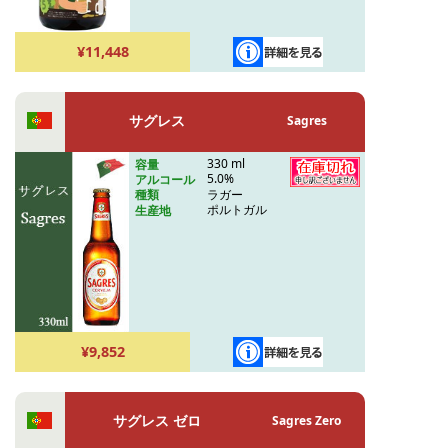
¥11,448
サグレス
Sagres
330 ml
容量
5.0%
アルコール
ラガー
種類
ポルトガル
生産地
¥9,852
サグレス ゼロ
Sagres Zero