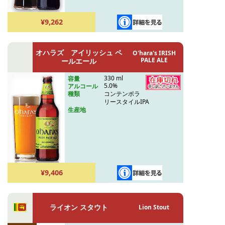
¥9,262
オハラズ アイリッシュ ペ
O'hara's IRISH
PALE ALE
ールエール
330 ml
容量
5.0%
アルコール
コンテンポラ
種類
リースタイルIPA
生産地
¥9,406
ライオン スタウト
Lion Stout