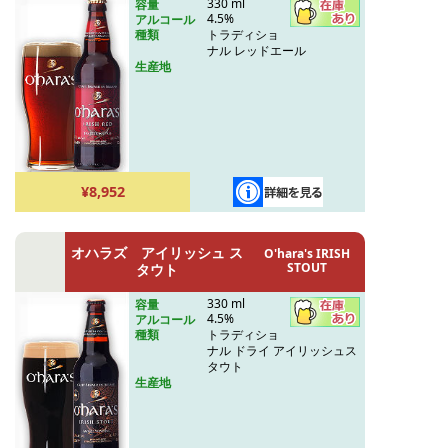
330 ml
容量
4.5%
アルコール
トラディショ
種類
ナル レッドエール
生産地
¥8,952
オハラズ アイリッシュ ス
O'hara's IRISH
STOUT
タウト
330 ml
容量
4.5%
アルコール
トラディショ
種類
ナル ドライ アイリッシュス
タウト
生産地