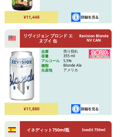
¥11,448
リヴィジョン ブロンド エ
Revision Blonde
NV CAN
ヌブイ 缶
売り切れ
在庫
355 ml
容量
5.5%
アルコール
Blonde Ale
種類
アメリカ
生産地
¥11,880
イネディット750ml瓶
Inedit 750ml