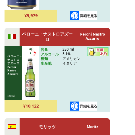
¥9,979
ペローニ・ナストロアズー
Peroni Nastro
Azzurro
ロ
330 ml
容量
5.1%
アルコール
アメリカン
種類
イタリア
生産地
¥10,122
モリッツ
Moritz