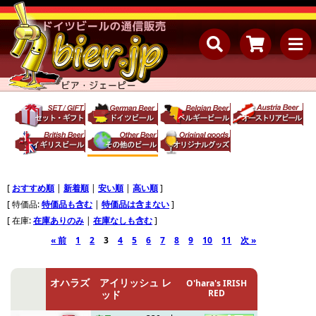
[
おすすめ順
|
新着順
|
安い順
|
高い順
]
[ 特価品:
特価品も含む
|
特価品は含まない
]
[ 在庫:
在庫ありのみ
|
在庫なしも含む
]
« 前
1
2
3
4
5
6
7
8
9
10
11
次 »
オハラズ アイリッシュ レ
O'hara's IRISH
RED
ッド