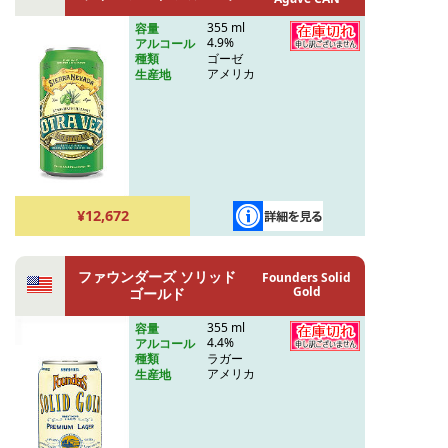
355 ml
容量
4.9%
アルコール
ゴーゼ
種類
アメリカ
生産地
¥12,672
ファウンダーズ ソリッド
Founders Solid
Gold
ゴールド
355 ml
容量
4.4%
アルコール
ラガー
種類
アメリカ
生産地