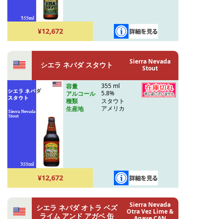
¥12,672
Sierra Nevada
シエラ ネバダ スタウト
Stout
355 ml
容量
5.8%
アルコール
スタウト
種類
アメリカ
生産地
¥12,672
Sierra Nevada
シエラ ネバダ オトラ ベズ
Otra Vez Lime &
ライム アンド アガベ 缶
Agave CAN