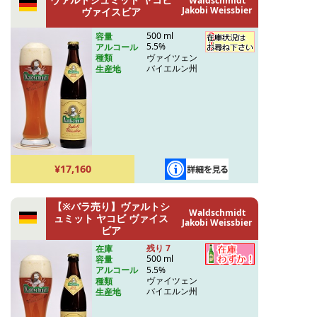
Waldschmidt
Jakobi Weissbier
ヴァイスビア
500 ml
容量
5.5%
アルコール
ヴァイツェン
種類
バイエルン州
生産地
¥17,160
【※バラ売り】ヴァルトシ
Waldschmidt
ュミット ヤコビ ヴァイス
Jakobi Weissbier
ビア
残り 7
在庫
500 ml
容量
5.5%
アルコール
ヴァイツェン
種類
バイエルン州
生産地